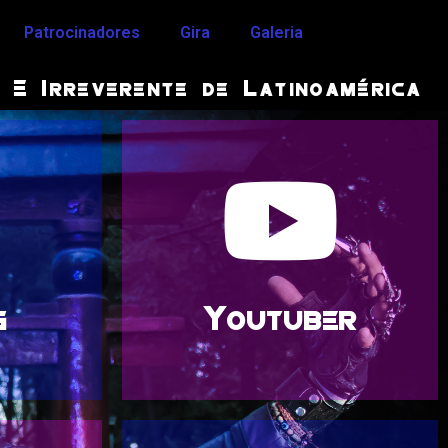
Patrocinadores
Gira
Galeria
E Irreverente de Latinoamérica
ciones
eventos, personajes.
propios
de sus aventuras, viajes,
lo ha
que va desde mostrar parte
ol, su
publica contenido variado,
de temas
En su canal de youtube Jack
g
Youtuber
ión
Youtuber
ntos.
quedar en el olvido.