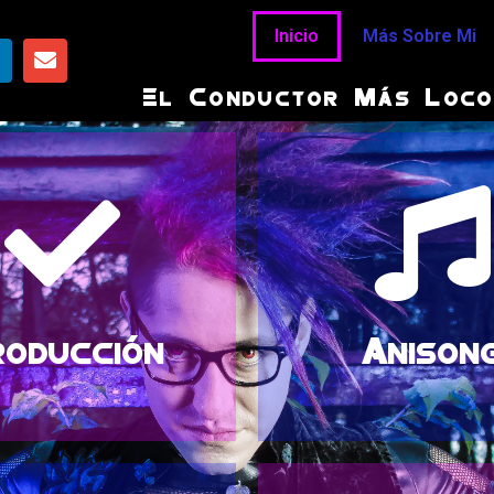
Inicio
Más Sobre Mi
El Conductor Más Loco 
adio, televisión, web.
covers de sus can
ido contenidos para
llevado a hacer sus 
n trayectoria, ha
gusto por Japón 
os masivos con una
de anime en españ
tor audiovisual y de
Cantante de covers 
oducción
Anison
oducción
Conducc
vas generaciones.
diversidad de tale