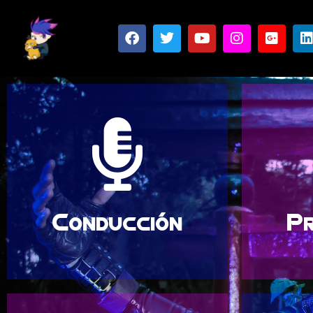
entretenido para el público.
cine, r
evento en todo un show,
produc
Jack convierte cualquier
gra
dinamismo en escenario
event
Con una gran energía y
Produc
Conducción
Pr
Conducción
Pr
web.
nue